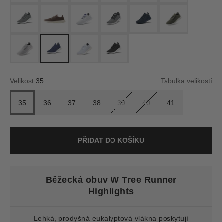
mist (white)
Hazy Cocoa (Stony Cream)
Blizzard/Hazy Cobalt (Blue)
Blizzard/Natural Black (Blizzard)
navy night (dark navy)
Rugged Green (Bliz
light grey (light grey)
Marine Blue (Blizzard)
Zen Blue (Natural White)
jet black (white)
Velikost:
35
Tabulka velikostí
35
36
37
38
39
40
41
PŘIDAT DO KOŠÍKU
Běžecká obuv W Tree Runner
Highlights
Lehká, prodyšná eukalyptová vlákna poskytují