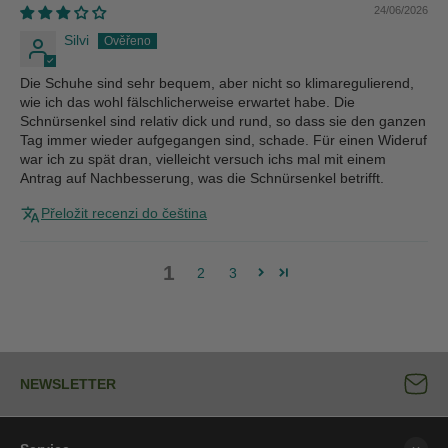
24/06/2026
Silvi
Die Schuhe sind sehr bequem, aber nicht so klimaregulierend,
wie ich das wohl fälschlicherweise erwartet habe. Die
Schnürsenkel sind relativ dick und rund, so dass sie den ganzen
Tag immer wieder aufgegangen sind, schade. Für einen Wideruf
war ich zu spät dran, vielleicht versuch ichs mal mit einem
Antrag auf Nachbesserung, was die Schnürsenkel betrifft.
Přeložit recenzi do čeština
1
2
3
NEWSLETTER