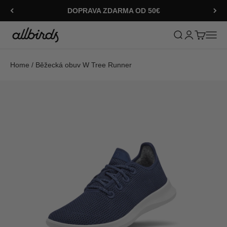
Přejít na obsah
DOPRAVA ZDARMA OD 50€
Allbirds
Otevřít vyhledáv
Otevřít strán
Otevřít ko
Otevří
Home
/
Běžecká obuv W Tree Runner