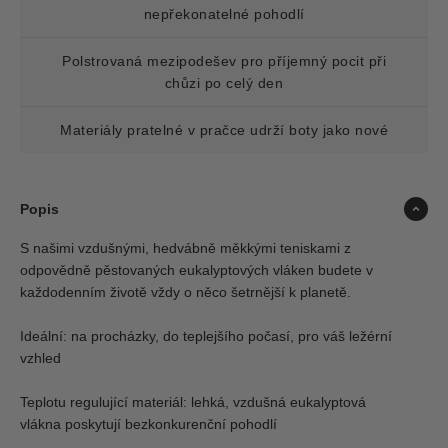
nepřekonatelné pohodlí
Polstrovaná mezipodešev pro příjemný pocit při
chůzi po celý den
Materiály pratelné v pračce udrží boty jako nové
Popis
S našimi vzdušnými, hedvábně měkkými teniskami z
odpovědně pěstovaných eukalyptových vláken budete v
každodenním životě vždy o něco šetrnější k planetě.
Ideální: na procházky, do teplejšího počasí, pro váš ležérní
vzhled
Teplotu regulující materiál: lehká, vzdušná eukalyptová
vlákna poskytují bezkonkurenční pohodlí