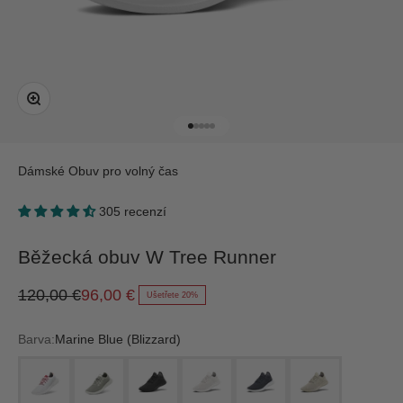
Přiblížit
Přejít na položku 1
Přejít na položku 2
Přejít na položku 3
Přejít na položku 4
Přejít na položku 5
Dámské
Obuv pro volný čas
305 recenzí
Běžecká obuv W Tree Runner
Běžná cena
Prodejní cena
120,00 €
96,00 €
Ušetřete 20%
Barva:
Marine Blue (Blizzard)
blizzard/bold red (blizzard)
hazy pine (natural white)
jet black (black)
kaikoura white (white)
navy night (white)
wheat (dark beige)