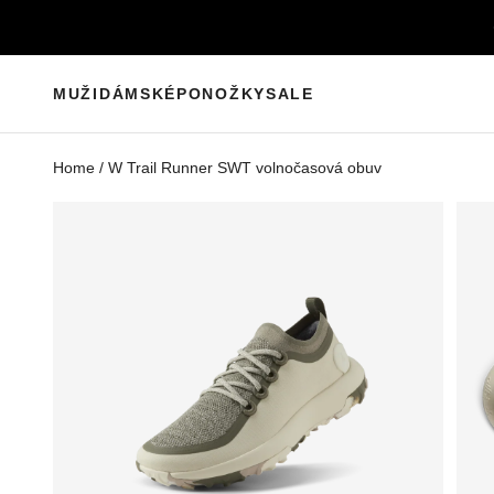
Přejít na obsah
MUŽI
DÁMSKÉ
PONOŽKY
SALE
Home
/
W Trail Runner SWT volnočasová obuv