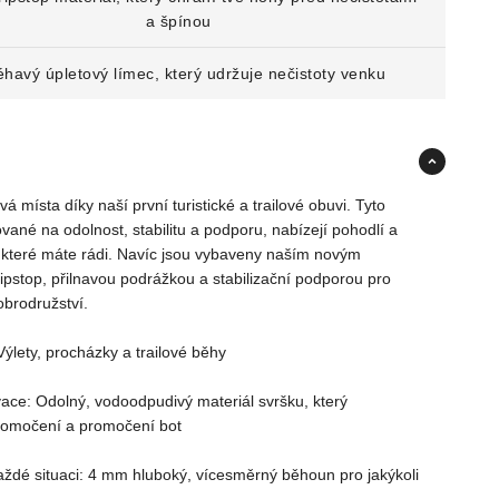
a špínou
léhavý úpletový límec, který udržuje nečistoty venku
á místa díky naší první turistické a trailové obuvi. Tyto
tované na odolnost, stabilitu a podporu, nabízejí pohodlí a
, které máte rádi. Navíc jsou vybaveny naším novým
ipstop, přilnavou podrážkou a stabilizační podporou pro
obrodružství.
Výlety, procházky a trailové běhy
vace: Odolný, vodoodpudivý materiál svršku, který
romočení a promočení bot
ždé situaci: 4 mm hluboký, vícesměrný běhoun pro jakýkoli