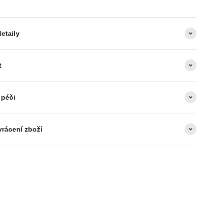
etaily
t
 péči
vrácení zboží