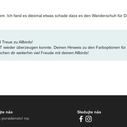
quem. Ich fand es diesmal etwas schade dass es den Wanderschuh für
 Treue zu Allbirds!
SWT wieder überzeugen konnte. Deinen Hinweis zu den Farboptionen f
chen dir weiterhin viel Freude mit deinen Allbirds!
jte nás
Sledujte nás
 poradenství na: