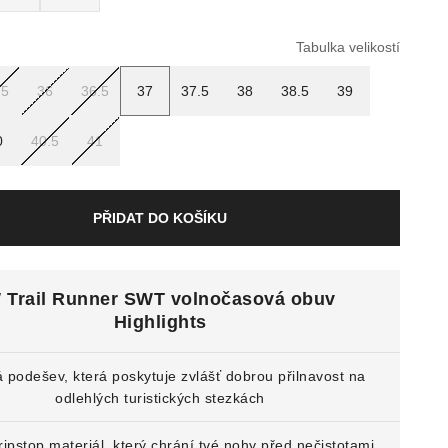
Tabulka velikostí
.5
36
36.5
37
37.5
38
38.5
39
0
40.5
41
PŘIDAT DO KOŠÍKU
 Trail Runner SWT volnočasová obuv
Highlights
 podešev, která poskytuje zvlášť dobrou přilnavost na
odlehlých turistických stezkách
ripstop materiál, který chrání tvé nohy před nečistotami