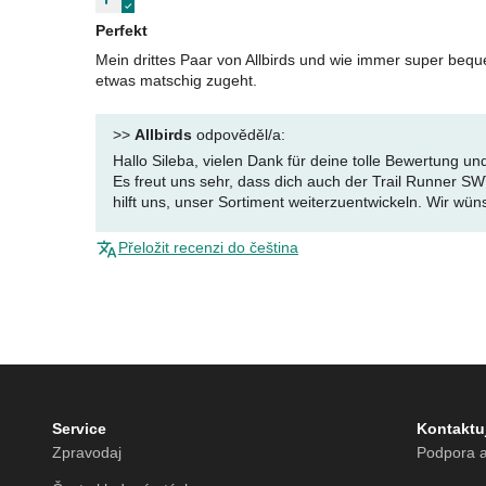
Perfekt
Mein drittes Paar von Allbirds und wie immer super be
etwas matschig zugeht.
>>
Allbirds
odpověděl/a:
Hallo Sileba, vielen Dank für deine tolle Bewertung und
Es freut uns sehr, dass dich auch der Trail Runner 
hilft uns, unser Sortiment weiterzuentwickeln. Wir wüns
Přeložit recenzi do čeština
Service
Kontaktu
Zpravodaj
Podpora a