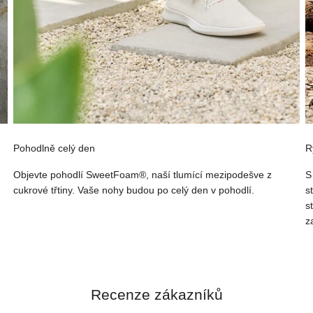
Pohodlně celý den
R
Objevte pohodlí SweetFoam®, naší tlumící mezipodešve z
S
cukrové třtiny. Vaše nohy budou po celý den v pohodlí.
s
s
z
Recenze zákazníků