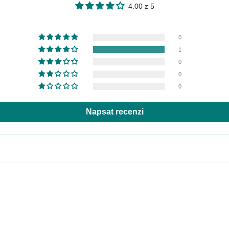
4.00 z 5
0
1
0
0
0
Napsat recenzi