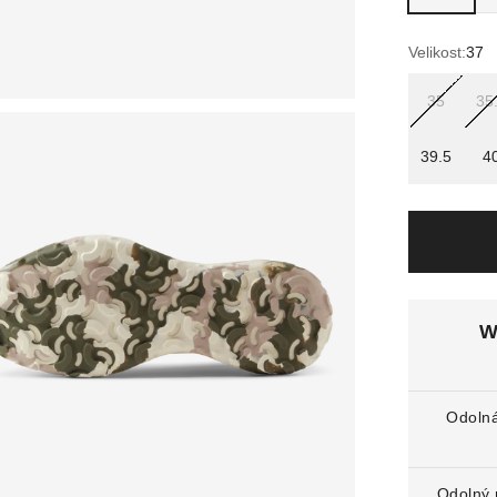
Velikost:
37
35
35
39.5
4
W
Odolná
Odolný 