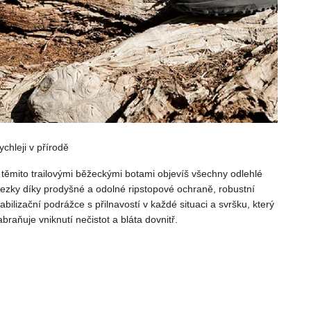
ychleji v přírodě
 těmito trailovými běžeckými botami objevíš všechny odlehlé
tezky díky prodyšné a odolné ripstopové ochraně, robustní
tabilizační podrážce s přilnavostí v každé situaci a svršku, který
abraňuje vniknutí nečistot a bláta dovnitř.