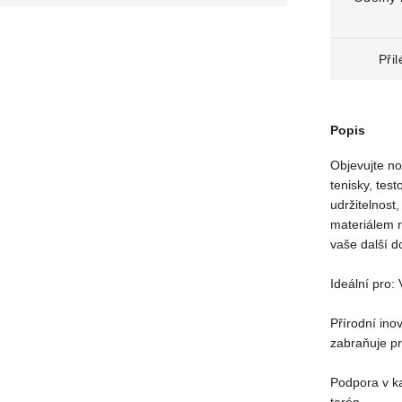
Při
Popis
Objevujte nov
tenisky, tes
udržitelnost
materiálem r
vaše další d
Ideální pro: 
Přírodní ino
zabraňuje p
Podpora v ka
terén.