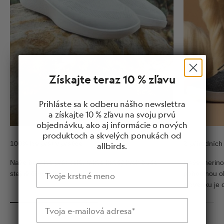
Získajte teraz 10 % zľavu
Prihláste sa k odberu nášho newslettra
a získajte 10 % zľavu na svoju prvú
objednávku, ako aj informácie o nových
produktoch a skvelých ponukách od
100% lze prát v pračce
Z přírodních
allbirds.
Naše boty lze prát celé, takže každý krok bude
Naše merino 
Meno
stejně čistý jako ten první.
pohodlnou ob
a zvenku je 
E-mailová adresa