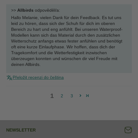
>>
Allbirds
odpověděl/a:
Hallo Melanie, vielen Dank für dein Feedback. Es tut uns
leid zu hören, dass sich der Schuh für dich im oberen
Bereich zu hart und eng anfühlt. Bei unseren Waterproof-
Modellen kann sich das Material durch den zusätzlichen
Wetterschutz anfangs etwas fester anfühlen und benötigt
oft eine kurze Einlaufphase. Wir hoffen, dass dich der
Tragekomfort und die Wetterfestigkeit inzwischen
überzeugen konnten und wünschen dir viel Freude mit
deinen Allbirds.
Přeložit recenzi do čeština
1
2
3
NEWSLETTER