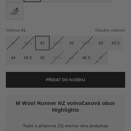
rugged beige (rugged beige)
Velikost:
41
Tabulka velikostí
40
40.5
41
41.5
42
42.5
43
43.5
44
44.5
45
45.5
46
46.5
47
PŘIDAT DO KOŠÍKU
M Wool Runner NZ volnočasová obuv
Highlights
Teplá a příjemná ZQ merino vlna poskytuje