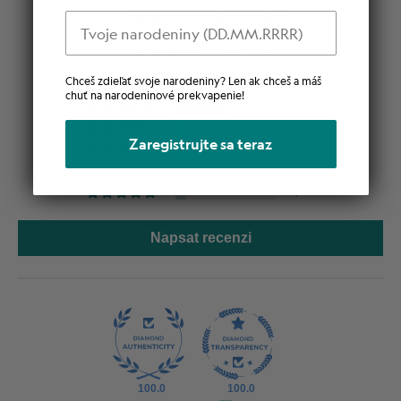
Recenze zákazníků
Narodeniny
3.81 z 5
Na základě 36 recenzí
Chceš zdieľať svoje narodeniny? Len ak chceš a máš
chuť na narodeninové prekvapenie!
18
4
Zaregistrujte sa teraz
7
3
4
Napsat recenzi
100.0
100.0