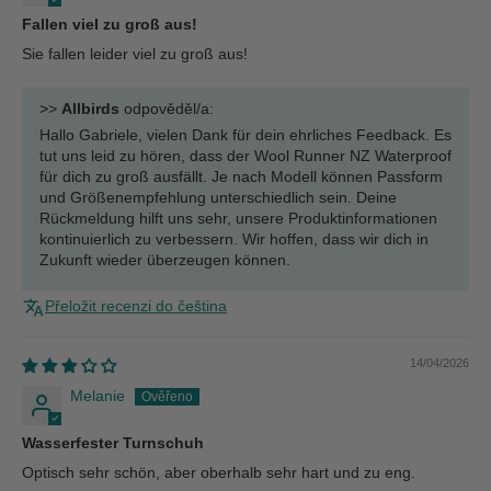
Fallen viel zu groß aus!
Sie fallen leider viel zu groß aus!
>>
Allbirds
odpověděl/a:
Hallo Gabriele, vielen Dank für dein ehrliches Feedback. Es
tut uns leid zu hören, dass der Wool Runner NZ Waterproof
für dich zu groß ausfällt. Je nach Modell können Passform
und Größenempfehlung unterschiedlich sein. Deine
Rückmeldung hilft uns sehr, unsere Produktinformationen
kontinuierlich zu verbessern. Wir hoffen, dass wir dich in
Zukunft wieder überzeugen können.
Přeložit recenzi do čeština
14/04/2026
Melanie
Wasserfester Turnschuh
Optisch sehr schön, aber oberhalb sehr hart und zu eng.