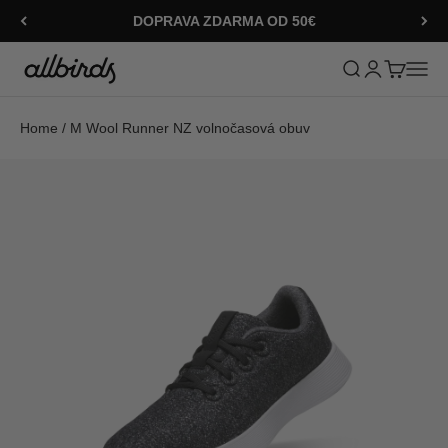
Přejít na obsah
DOPRAVA ZDARMA OD 50€
Allbirds
Otevřít vyhledáv
Otevřít strán
Otevřít ko
Otevří
Home
/
M Wool Runner NZ volnočasová obuv