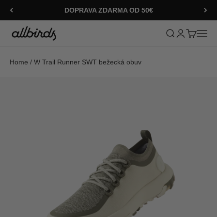
Preskočiť na obsah
DOPRAVA ZDARMA OD 50€
Allbirds
Otvoriť vyhľadáv
Otvoriť strán
Otvoriť ko
Otvori
Home
/
W Trail Runner SWT bežecká obuv