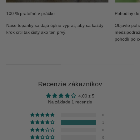
100 % prateľné v práčke
Pohodlný de
Naše topánky sa dajú úplne vyprať, aby sa každý
Objavte poh
krok cítil tak čistý ako ten prvý.
medzipodrážk
pohodlí po c
Recenzie zákazníkov
4.00 z 5
Na základe 1 recenzie
0
1
0
0