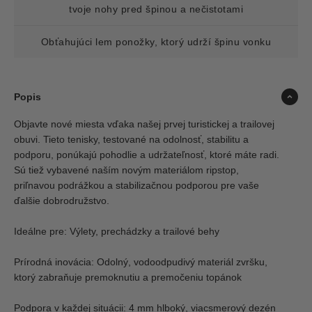
tvoje nohy pred špinou a nečistotami
Obťahujúci lem ponožky, ktorý udrží špinu vonku
Popis
Objavte nové miesta vďaka našej prvej turistickej a trailovej
obuvi. Tieto tenisky, testované na odolnosť, stabilitu a
podporu, ponúkajú pohodlie a udržateľnosť, ktoré máte radi.
Sú tiež vybavené naším novým materiálom ripstop,
priľnavou podrážkou a stabilizačnou podporou pre vaše
ďalšie dobrodružstvo.
Ideálne pre: Výlety, prechádzky a trailové behy
Prírodná inovácia: Odolný, vodoodpudivý materiál zvršku,
ktorý zabraňuje premoknutiu a premočeniu topánok
Podpora v každej situácii: 4 mm hlboký, viacsmerový dezén