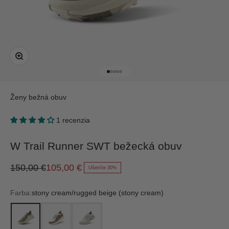
Priblížiť
Prejsť na položku 1
Prejsť na položku 2
Prejsť na položku 3
Prejsť na položku 4
Prejsť na položku 5
Ženy
bežná obuv
1 recenzia
W Trail Runner SWT bežecká obuv
Bežná cena
Predajná cena
150,00 €
105,00 €
Ušetríte 30%
Farba:
stony cream/rugged beige (stony cream)
stony cream/rugged beige (stony cream)
Hazy Cocoa/Dark Cocoa (Stony Cream)
Weathered White (weathered grey)