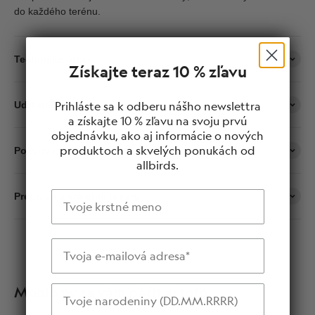
do každého terénu.
Technické údaje
Získajte teraz 10 % zľavu
Prihláste sa k odberu nášho newslettra
Udržateľnosť
a získajte 10 % zľavu na svoju prvú
objednávku, ako aj informácie o nových
produktoch a skvelých ponukách od
Pokyny na starostlivosť
allbirds.
Meno
Preprava a vrátenie tovaru
E-mailová adresa
Narodeniny
Mohlo by sa vám páčiť aj toto