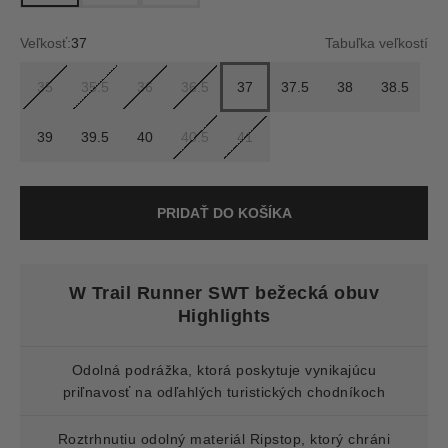
Veľkosť:
37
Tabuľka veľkostí
35
35.5
36
36.5
37
37.5
38
38.5
39
39.5
40
40.5
41
PRIDAŤ DO KOŠÍKA
W Trail Runner SWT bežecká obuv
Highlights
Odolná podrážka, ktorá poskytuje vynikajúcu
priľnavosť na odľahlých turistických chodníkoch
Roztrhnutiu odolný materiál Ripstop, ktorý chráni