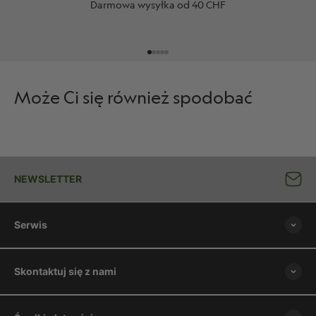
Darmowa wysyłka od 40 CHF
Przejdź do 1
Przejdź do 2
Przejdź do 3
Przejdź do 4
Przejdź do 5
Może Ci się również spodobać
NEWSLETTER
Serwis
Skontaktuj się z nami