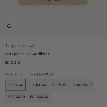
Przybliż
Bon podarunkowy
Karta podarunkowa Allbirds
Cena promocyjna
50,00 €
Wartości nominalne:
EUR 50.00
EUR 50.00
EUR 100.00
EUR 150.00
EUR 200.00
EUR 250.00
EUR 500.00