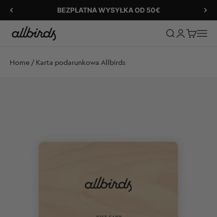
Przejdź do treści
BEZPŁATNA WYSYŁKA OD 50€
Allbirds
Otwórz wyszuki
Otwórz stron
Otwórz k
Otwór
Home
/
Karta podarunkowa Allbirds