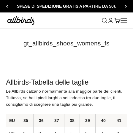
Vai al contenuto
SPESE DI SPEDIZIONE GRATIS A PARTIRE DA 50€
Allbirds
Mostra il menu di
Mostra accou
Mostra il c
Apri i
gt_allbirds_shoes_womens_fs
Allbirds-Tabella delle taglie
Le Allbirds calzano normalmente alla maggior parte dei clienti.
Tuttavia, se hai i piedi larghi o sei indeciso tra due taglie, ti
consigliamo di scegliere una taglia più grande.
EU
35
36
37
38
39
40
41