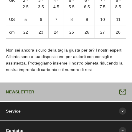
UK
2 -
3 -
4 -
5 -
6 -
7 -
8 -
2.5
3.5
4.5
5.5
6.5
7.5
8.5
US
5
6
7
8
9
10
11
cm
22
23
24
25
26
27
28
Non sei ancora sicuro della taglia giusta per te? I nostri esperti
Allbirds sono a tua disposizione per aiutarti con consigli e
assistenza. Proteggiamo insieme il nostro pianeta riducendo la
nostra impronta di carbonio e il numero di resi.
NEWSLETTER
Service
Contatto