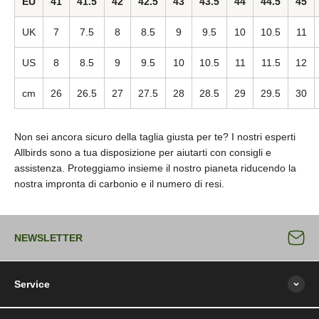
EU
41
41.5
42
42.5
43
43.5
44
44.5
45
UK
7
7.5
8
8.5
9
9.5
10
10.5
11
US
8
8.5
9
9.5
10
10.5
11
11.5
12
cm
26
26.5
27
27.5
28
28.5
29
29.5
30
Non sei ancora sicuro della taglia giusta per te? I nostri esperti
Allbirds sono a tua disposizione per aiutarti con consigli e
assistenza. Proteggiamo insieme il nostro pianeta riducendo la
nostra impronta di carbonio e il numero di resi.
NEWSLETTER
Service