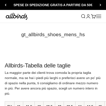
Vai al contenuto
SPESE DI SPEDIZIONE GRATIS A PARTIRE DA 50€
Allbirds
Mostra il menu di
Mostra accou
Mostra il c
Apri i
gt_allbirds_shoes_mens_hs
Allbirds-Tabella delle taglie
La maggior parte dei clienti trova comoda la propria taglia
normale, ma se hai i piedi più larghi o preferisci avere un po' più
di spazio nella punta, ti consigliamo di ordinare mezzo numero
in più. Per avere ancora più spazio, scegli un numero intero in
più.