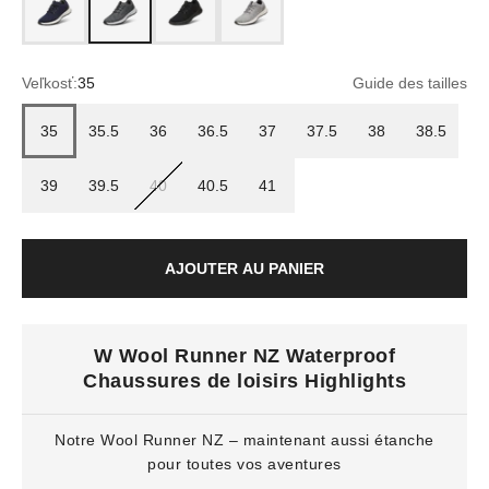
Veľkosť:
35
Guide des tailles
35
35.5
36
36.5
37
37.5
38
38.5
39
39.5
40
40.5
41
AJOUTER AU PANIER
W Wool Runner NZ Waterproof
Chaussures de loisirs Highlights
Notre Wool Runner NZ – maintenant aussi étanche
pour toutes vos aventures