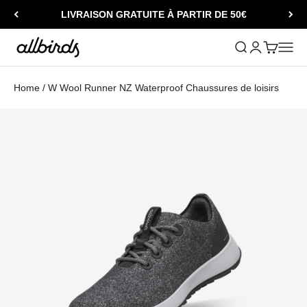
Passer au contenu
LIVRAISON GRATUITE À PARTIR DE 50€
Allbirds
Ouvrir la recher
Ouvrir le comp
Voir le pa
Ouvrir
Home
/
W Wool Runner NZ Waterproof Chaussures de loisirs