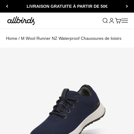
Passer au contenu
LIVRAISON GRATUITE À PARTIR DE 50€
Allbirds
Ouvrir la recher
Ouvrir le comp
Voir le pa
Ouvrir
Home
/
M Wool Runner NZ Waterproof Chaussures de loisirs