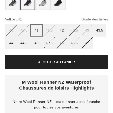
Veľkosť:
41
Guide des tailles
40
40.5
41
41.5
42
42.5
43
43.5
44
44.5
45
45.5
46
46.5
47
AJOUTER AU PANIER
M Wool Runner NZ Waterproof
Chaussures de loisirs Highlights
Notre Wool Runner NZ – maintenant aussi étanche
pour toutes vos aventures