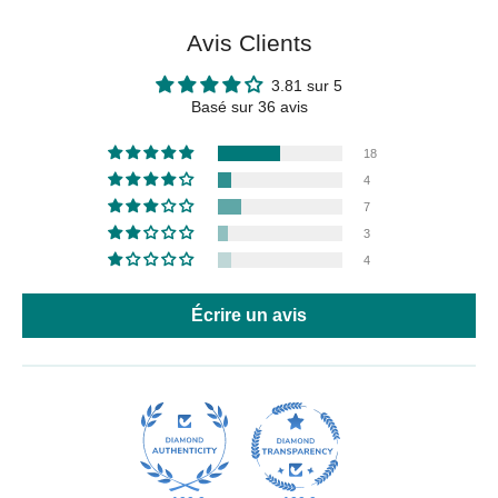
Avis Clients
3.81 sur 5
Basé sur 36 avis
18
4
7
3
4
Écrire un avis