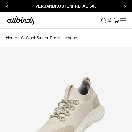
Zum Inhalt springen
VERSANDKOSTENFREI AB 50€
Allbirds
Suche öffnen
Kundenkontos
Warenkorb
Naviga
Home
/
W Wool Strider Freizeitschuhe