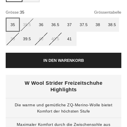
Grösse:
35
Grössentabelle
35
35.5
36
36.5
37
37.5
38
38.5
39
39.5
40
40.5
41
IN DEN WARENKORB
W Wool Strider Freizeitschuhe
Highlights
Die warme und gemütliche ZQ-Merino-Wolle bietet
Komfort der höchsten Stufe
Maximaler Komfort durch die Zwischensohle aus