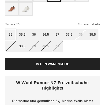
sienna blush (blizzard)
natural white (natural white)
Grösse:
35
Grössentabelle
35
35.5
36
36.5
37
37.5
38
38.5
39
39.5
40
40.5
41
IN DEN WARENKORB
W Wool Runner NZ Freizeitschuhe
Highlights
Die warme und gemütliche ZQ-Merino-Wolle bietet