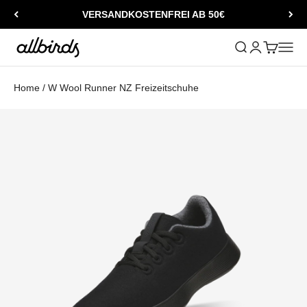
Zum Inhalt springen
VERSANDKOSTENFREI AB 50€
Allbirds
Suche öffnen
Kundenkontos
Warenkorb
Naviga
Home
/
W Wool Runner NZ Freizeitschuhe