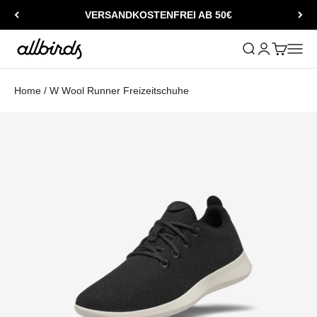
Zum Inhalt springen
VERSANDKOSTENFREI AB 50€
Allbirds
Suche öffnen
Kundenkontos
Warenkorb
Naviga
Home
/
W Wool Runner Freizeitschuhe