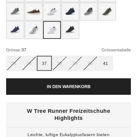
mist (white)
Hazy Cocoa (Stony Cream)
Blizzard/Hazy Cobalt (Blue)
navy night (dark navy)
Blizzard/Natural Black (Blizza
Rugged Green (Bliz
Marine Blue (Blizzard)
light grey (light grey)
Zen Blue (Natural White)
jet black (white)
Grösse:
37
Grössentabelle
35
36
37
38
39
40
41
IN DEN WARENKORB
W Tree Runner Freizeitschuhe
Highlights
Leichte, luftige Eukalyptusfasern bieten