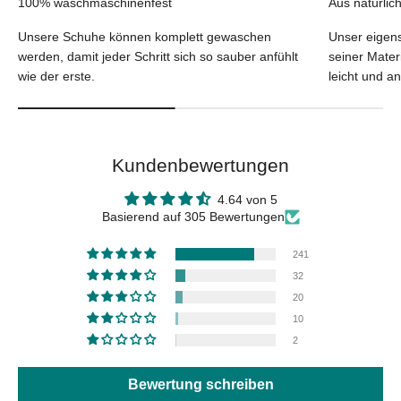
100% waschmaschinenfest
Aus natürlic
Unsere Schuhe können komplett gewaschen
Unser eigens
werden, damit jeder Schritt sich so sauber anfühlt
seiner Mater
wie der erste.
leicht und a
Kundenbewertungen
4.64 von 5
Basierend auf 305 Bewertungen
241
32
20
10
2
Bewertung schreiben