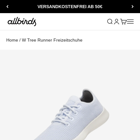
Zum Inhalt springen
VERSANDKOSTENFREI AB 50€
Allbirds
Suche öffnen
Kundenkontos
Warenkorb
Naviga
Home
/
W Tree Runner Freizeitschuhe