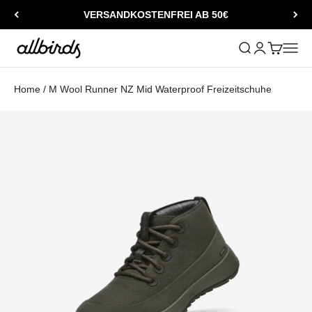
Zum Inhalt springen
VERSANDKOSTENFREI AB 50€
Allbirds
Suche öffnen
Kundenkontos
Warenkorb
Naviga
Home
/
M Wool Runner NZ Mid Waterproof Freizeitschuhe