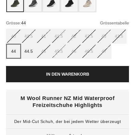
Grösse:
44
Grössentabelle
40
40.5
41
41.5
42
42.5
43
43.5
44
44.5
45
45.5
46
46.5
47
IN DEN WARENKORB
M Wool Runner NZ Mid Waterproof
Freizeitschuhe Highlights
Der Mid-Cut Schuh, der bei jedem Wetter überzeugt