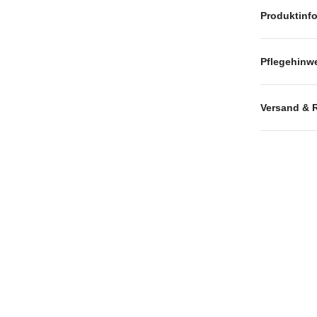
Produktinf
Pflegehinw
Versand & 