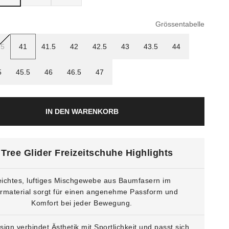
Grössentabelle
.5
41
41.5
42
42.5
43
43.5
44
5
45.5
46
46.5
47
IN DEN WARENKORB
Tree Glider Freizeitschuhe Highlights
eichtes, luftiges Mischgewebe aus Baumfasern im
rmaterial sorgt für einen angenehme Passform und
Komfort bei jeder Bewegung.
ign verbindet Ästhetik mit Sportlichkeit und passt sich