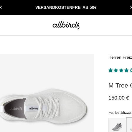
VERSANDKOSTENFREI AB 50€
Allbirds
Herren
Freiz
M Tree G
Angebot
150,00 €
Farbe:
blizza
medium grey 
bli