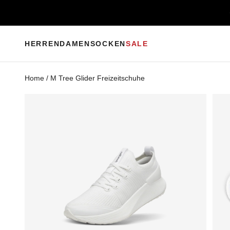
Zum Inhalt springen
HERREN
DAMEN
SOCKEN
SALE
Home
/
M Tree Glider Freizeitschuhe