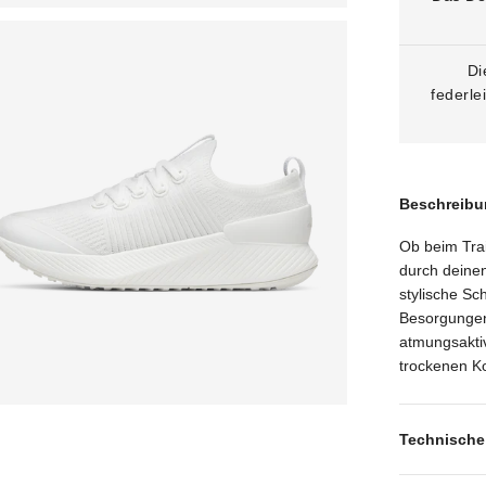
Di
federle
Beschreibu
Ob beim Trai
durch deinen
stylische Sc
Besorgungen 
atmungsakti
trockenen Kom
Technische 