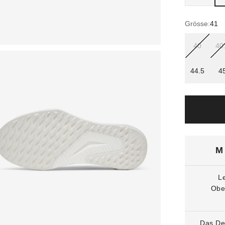
Grösse:
41
40
40
44.5
4
M 
L
Obe
Das Des